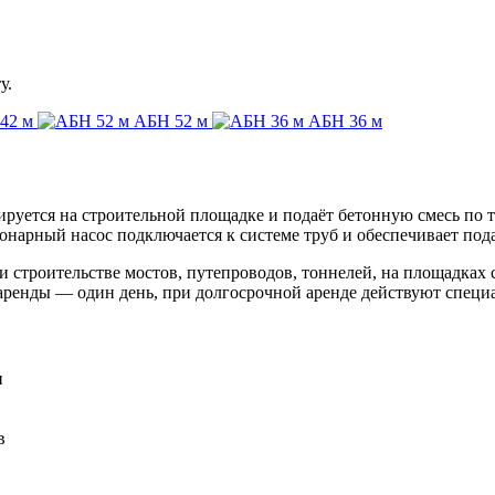
у.
42 м
АБН 52 м
АБН 36 м
ируется на строительной площадке и подаёт бетонную смесь по
онарный насос подключается к системе труб и обеспечивает пода
 строительстве мостов, путепроводов, тоннелей, на площадках
аренды — один день, при долгосрочной аренде действуют специ
и
в