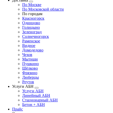
Доставка
По Москве
По Московской области
По городам
Красногорск
Одинцово
Голицыно
Зеленоград
Солнечногорск
Раменское
Видное
Домодедово
Чехов
Мытищи
Пушкино
Щёлково
Фрязино
Люберцы
Реутов
Услуги АБН
Услуги АБН
Линейный АБН
Стационарный АБН
Бетон + АБН
Прайс