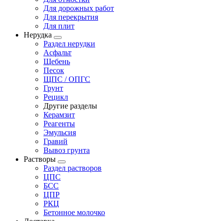
Для дорожных работ
Для перекрытия
Для плит
Нерудка
Раздел нерудки
Асфальт
Щебень
Песок
ЩПС / ОПГС
Грунт
Рецикл
Другие разделы
Керамзит
Реагенты
Эмульсия
Гравий
Вывоз грунта
Растворы
Раздел растворов
ЦПС
БСС
ЦПР
РКЦ
Бетонное молочко