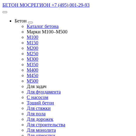
БЕТОН МОСРЕГИОН
+7 (495) 001-29-93
Бетон
Каталог бетона
Марки М100–М500
М100
М150
М200
М250
М300
М350
М400
М450
М500
Для задач
Для фундамента
С насосом
Тощий бетон
Для стяжки
Для пола
Для дорожек
Для строительства
Для монолита
Для отмостки