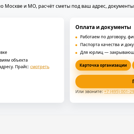
 по Москве и МО, расчёт сметы под ваш адрес, документ
Оплата и документы
Работаем по договору, ф
Паспорта качества и док
явке
Для юрлиц — закрывающи
виям объекта
Карточка организации
адресу. Прайс:
смотреть
Или звоните:
+7 (495) 001-2