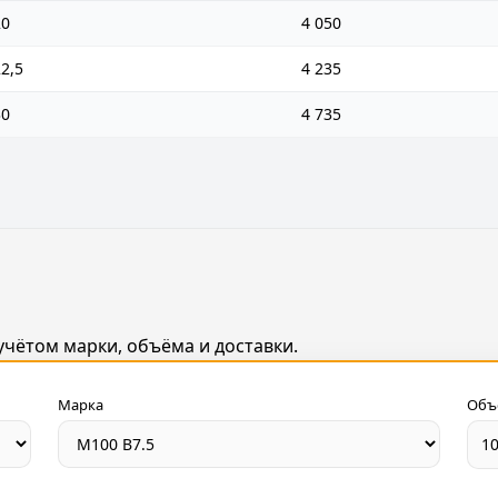
20
4 050
2,5
4 235
30
4 735
чётом марки, объёма и доставки.
Марка
Объ