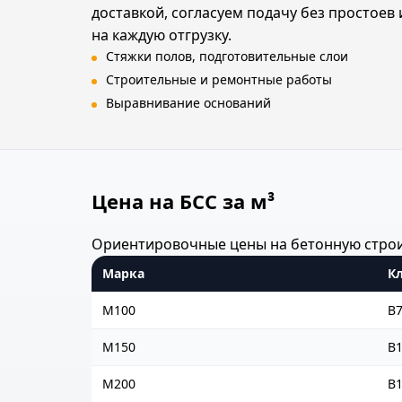
доставкой, согласуем подачу без простое
на каждую отгрузку.
Стяжки полов, подготовительные слои
Строительные и ремонтные работы
Выравнивание оснований
Цена на БСС за м³
Ориентировочные цены на бетонную строит
Марка
Кл
М100
B7
М150
B
М200
B