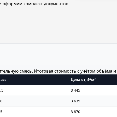
в и оформим комплект документов
ельную смесь. Итоговая стоимость с учётом объёма и 
асс
Цена от, ₽/м³
,5
3 445
10
3 635
15
3 870