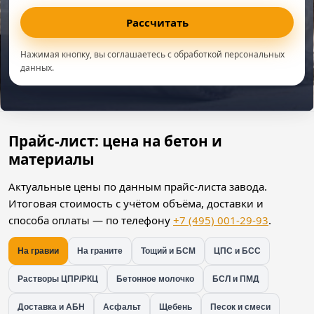
Рассчитать
Нажимая кнопку, вы соглашаетесь с обработкой персональных
данных.
Прайс-лист: цена на бетон и
материалы
Актуальные цены по данным прайс-листа завода.
Итоговая стоимость с учётом объёма, доставки и
способа оплаты — по телефону
+7 (495) 001-29-93
.
На гравии
На граните
Тощий и БСМ
ЦПС и БСС
Растворы ЦПР/РКЦ
Бетонное молочко
БСЛ и ПМД
Доставка и АБН
Асфальт
Щебень
Песок и смеси