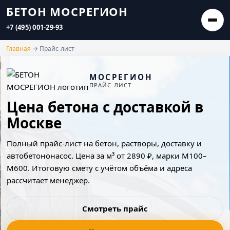
БЕТОН МОСРЕГИОН
+7 (495) 001-29-93
Бетон
Главная
→
Прайс-лист
Нерудка
МОСРЕГИОН
ПРАЙС-ЛИСТ
Растворы
Цена бетона с доставкой в
Доставка
Москве
Услуги АБН
Полный прайс-лист на бетон, растворы, доставку и
Прайс
автобетононасос. Цена за м³ от 2890 ₽, марки М100–
М600. Итоговую смету с учётом объёма и адреса
О компании
рассчитает менеджер.
Контакты
Смотреть прайс