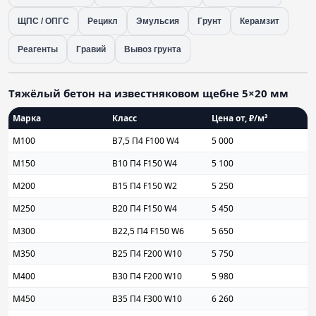
ЩПС / ОПГС
Рецикл
Эмульсия
Грунт
Керамзит
Реагенты
Гравий
Вывоз грунта
Тяжёлый бетон на известняковом щебне 5×20 мм
Марка
Класс
Цена от, ₽/м³
М100
B7,5 П4 F100 W4
5 000
М150
B10 П4 F150 W4
5 100
М200
B15 П4 F150 W2
5 250
М250
B20 П4 F150 W4
5 450
М300
B22,5 П4 F150 W6
5 650
М350
B25 П4 F200 W10
5 750
М400
B30 П4 F200 W10
5 980
М450
B35 П4 F300 W10
6 260