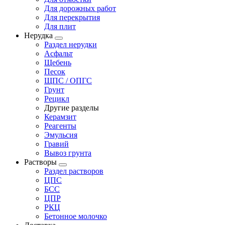
Для дорожных работ
Для перекрытия
Для плит
Нерудка
Раздел нерудки
Асфальт
Щебень
Песок
ЩПС / ОПГС
Грунт
Рецикл
Другие разделы
Керамзит
Реагенты
Эмульсия
Гравий
Вывоз грунта
Растворы
Раздел растворов
ЦПС
БСС
ЦПР
РКЦ
Бетонное молочко