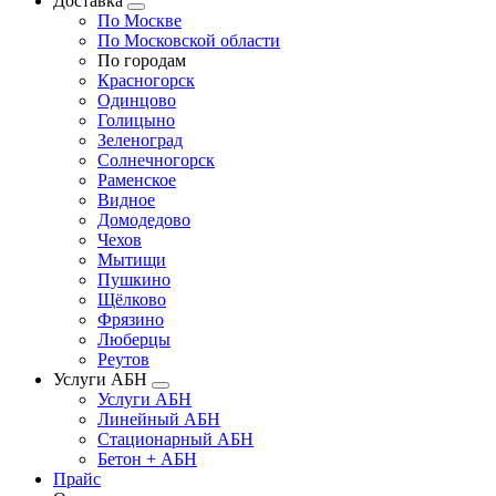
Доставка
По Москве
По Московской области
По городам
Красногорск
Одинцово
Голицыно
Зеленоград
Солнечногорск
Раменское
Видное
Домодедово
Чехов
Мытищи
Пушкино
Щёлково
Фрязино
Люберцы
Реутов
Услуги АБН
Услуги АБН
Линейный АБН
Стационарный АБН
Бетон + АБН
Прайс