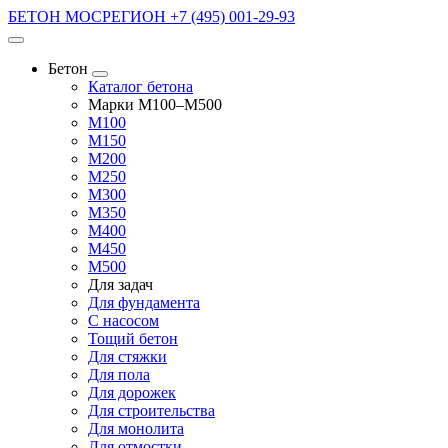
БЕТОН МОСРЕГИОН
+7 (495) 001-29-93
Бетон
Каталог бетона
Марки М100–М500
М100
М150
М200
М250
М300
М350
М400
М450
М500
Для задач
Для фундамента
С насосом
Тощий бетон
Для стяжки
Для пола
Для дорожек
Для строительства
Для монолита
Для отмостки