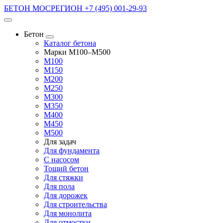
БЕТОН МОСРЕГИОН
+7 (495) 001-29-93
Бетон
Каталог бетона
Марки М100–М500
М100
М150
М200
М250
М300
М350
М400
М450
М500
Для задач
Для фундамента
С насосом
Тощий бетон
Для стяжки
Для пола
Для дорожек
Для строительства
Для монолита
Для отмостки