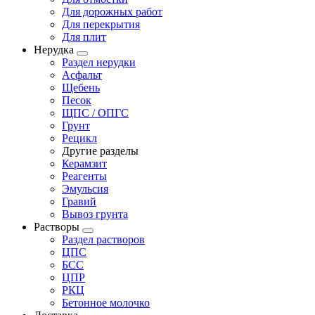
Для дорожных работ
Для перекрытия
Для плит
Нерудка
Раздел нерудки
Асфальт
Щебень
Песок
ЩПС / ОПГС
Грунт
Рецикл
Другие разделы
Керамзит
Реагенты
Эмульсия
Гравий
Вывоз грунта
Растворы
Раздел растворов
ЦПС
БСС
ЦПР
РКЦ
Бетонное молочко