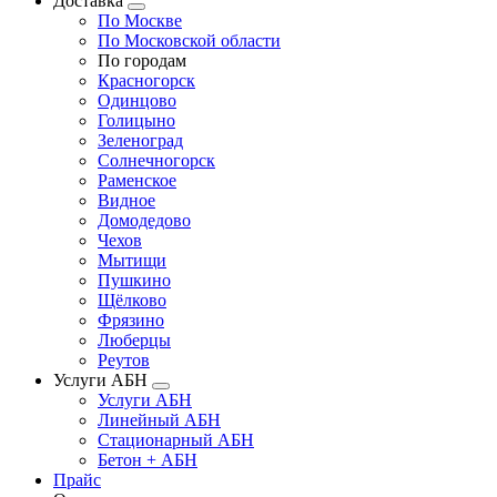
Доставка
По Москве
По Московской области
По городам
Красногорск
Одинцово
Голицыно
Зеленоград
Солнечногорск
Раменское
Видное
Домодедово
Чехов
Мытищи
Пушкино
Щёлково
Фрязино
Люберцы
Реутов
Услуги АБН
Услуги АБН
Линейный АБН
Стационарный АБН
Бетон + АБН
Прайс