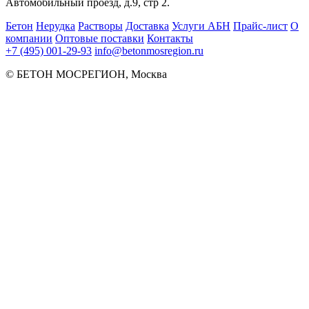
Автомобильный проезд, д.9, стр 2.
Бетон
Нерудка
Растворы
Доставка
Услуги АБН
Прайс‑лист
О
компании
Оптовые поставки
Контакты
+7 (495) 001-29-93
info@betonmosregion.ru
© БЕТОН МОСРЕГИОН, Москва